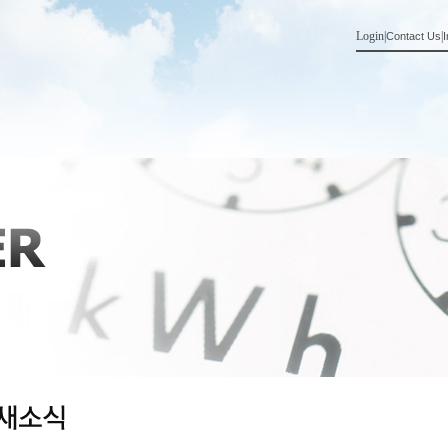
Login
|
|
Contact Us
I